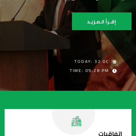
إقــرأ الـمـزيـد
TODAY: 32 0C
TIME: 09:28 PM
اتفاقيات