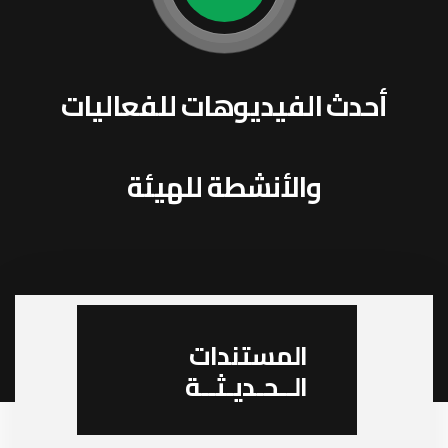
أحدث الفيديوهات للفعاليات
والأنشطة للهيئة
المستندات
الــحـديـثــة