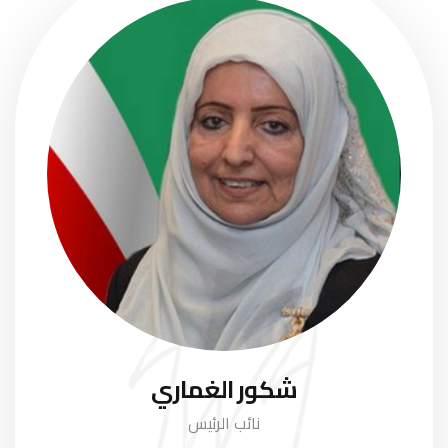
شكور الغماري
نائب الرئيس