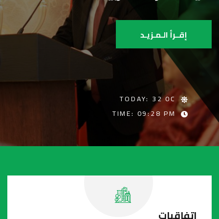
إقــرأ الـمـزيـد
TODAY: 32 0C
TIME: 09:28 PM
اتفاقيات