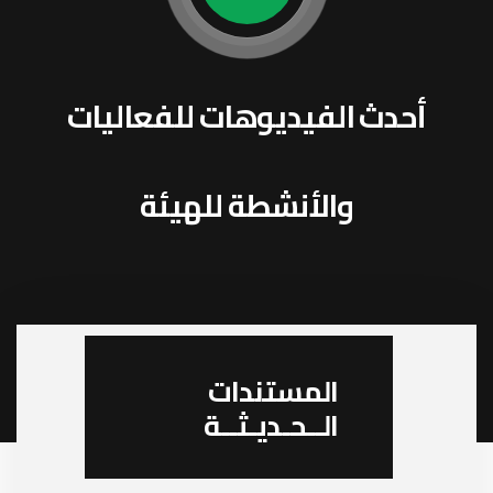
أحدث الفيديوهات للفعاليات
والأنشطة للهيئة
المستندات
الــحـديـثــة