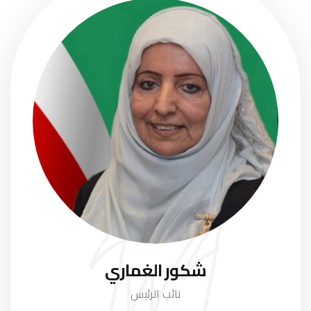
شكور الغماري
نائب الرئيس