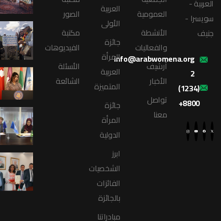
العربية -
العربية
العمومية
الصور
سويسرا -
الأولى
الأنشطة
مكتبة
جنيف
جائزة
والفعاليات
الفيديوهات
المرأة
info@arabwomena.org
أرشيف
الأسئلة
العربية
2
الأخبار
الشائعة
المتميزة
(1234)
تواصل
8800+
جائزة
معنا
المرأة
الدولية
ابرز
الشخصيات
الفائزات
بالجائزة
مبادراتنا