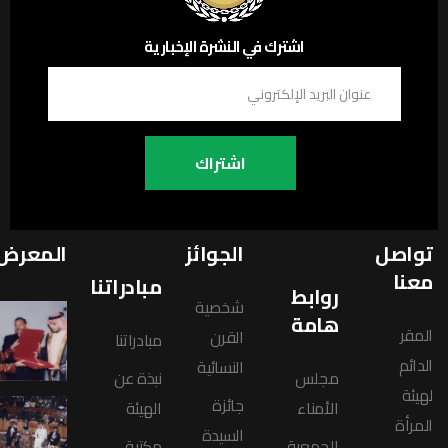
اشترك في النشرة الإخبارية
اشتراك
تواصل
الجوائز
المعرض
معنا
مبادراتنا
روابط
شخصية
هامة
المقر
القرن
مبادراتنا
الدائم
النسائية
مجلس
نبذة عن
لهيئة
جائزة
الأمناء
الهيئة
المرأة
السيدة
الجمعية
مكتبة